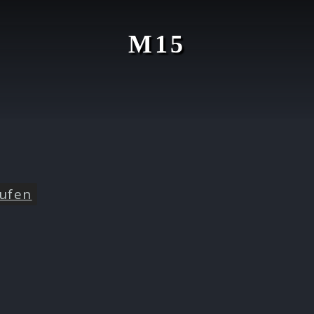
M15
ufen
t