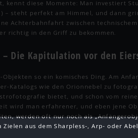
, kennt diese Momente: Man investiert Stun
1) – steht perfekt am Himmel, und dann gri
eine Achterbahnfahrt zwischen technischem
r richtig in den Griff zu bekommen.
 – Die Kapitulation vor den Eie
-Objekten so ein komisches Ding. Am Anfang
ier-Katalogs wie den Orionnebel zu fotogra
strofotografie bietet, und schon vom reine
eit wird man erfahrener, und eben jene Obj
lten, werden oft nur noch als „Anfängerob
ielen aus dem Sharpless-, Arp- oder Abel