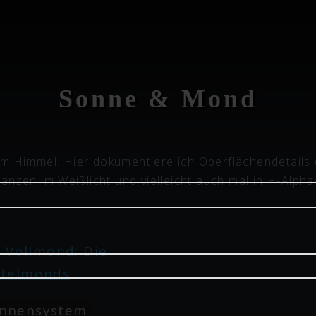
Sonne & Mond
rem Himmel. Hier dokumentiere ich Oberflächendetail
anzen im Weißlicht und vielleicht auch mal in H-Alpha
nnensystem