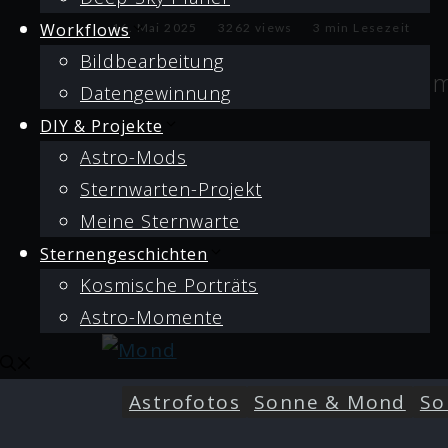
Workflows
16. Mai 2025
3262 views
3 min Lesezeit
Bildbearbeitung
Erdlichtmond & (beinahe) Vol
Datengewinnung
DIY & Projekte
Astro-Mods
Sternwarten-Projekt
Meine Sternwarte
Sternengeschichten
Kosmische Porträts
Astro-Momente
Astrofotos
Sonne & Mond
So