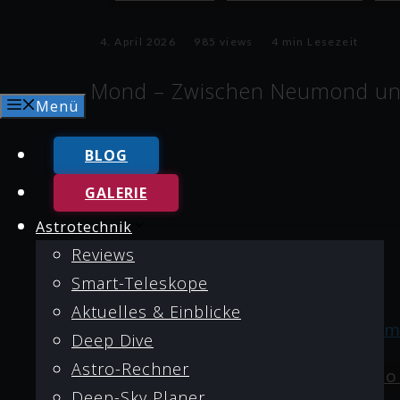
4. April 2026
985 views
4 min Lesezeit
Mond – Zwischen Neumond und
Menü
BLOG
GALERIE
Astrotechnik
Reviews
Smart-Teleskope
Aktuelles & Einblicke
Deep Dive
Astro-Rechner
Astrofotos
Sonne & Mond
So
Deep-Sky Planer