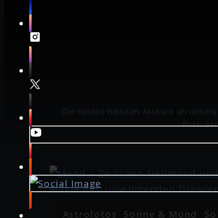
Die beiden hellsten Akteure an unse
Protuber
Astrofotos
Sonne & Mond
So