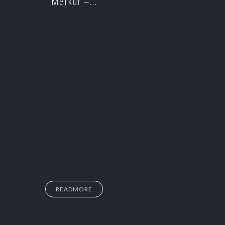
Merkur –…
READMORE