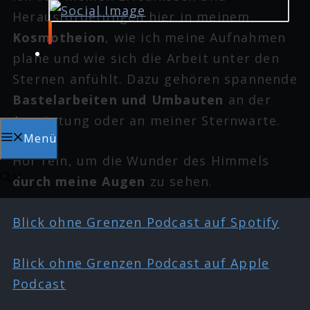
Herausforderungen hier in meinem
Kosmotheion
, wie ich meine Aufnahmen
plane und wie sich die Arbeit unter den
Sternen anfühlt. Dazu gehören spannende
Bastelarbeiten und Umbauten
an der
Ausrüstung oder an meiner Sternwarte.
Menü
Hör rein, um die Wunder des Himmels
durch meine Augen
zu sehen.
Blick ohne Grenzen Podcast auf Spotify
Blick ohne Grenzen Podcast auf Apple
Podcast