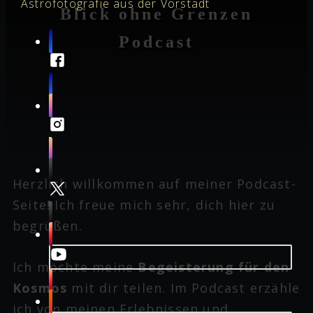
Astrofotografie aus der Vorstadt
Blick ohne Grenzen
Podcast
Herzlich willkommen auf meiner Podcast-
Seite! Ich freue mich sehr, dich hier zu
begrüßen.
Ich möchte meine
Begeisterung für den
Kosmos
mit dir teilen. Im Podcast erzähle
ich von meinen Erlebnissen und