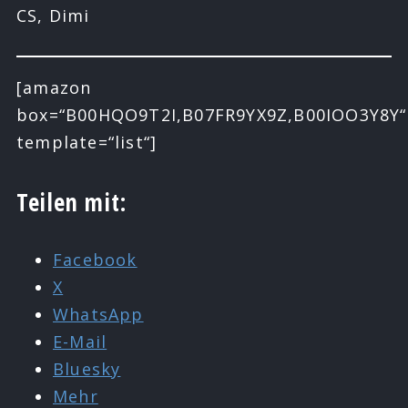
CS, Dimi
[amazon
box=“B00HQO9T2I,B07FR9YX9Z,B00IOO3Y8Y“
template=“list“]
Teilen mit:
Facebook
X
WhatsApp
E-Mail
Bluesky
Mehr