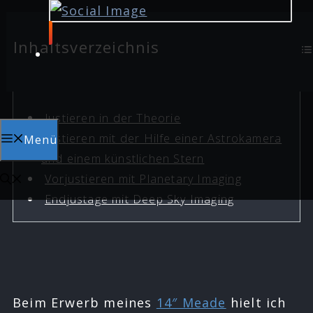
Inhaltsverzeichnis
Justieren in der Theorie
Justieren mit der Hilfe einer Astrokamera
Menü
und einem künstlichen Stern
Vorjustieren mit Planetary Imaging
Endjustage mit Deep Sky Imaging
Beim Erwerb meines
14″ Meade
hielt ich