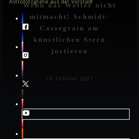
Astrofotografie aus der Vorstadt
Wenn das Wetter nicht
mitmacht! Schmidt-
Cassegrain am
künstlichen Stern
justieren
10. Februar 2021