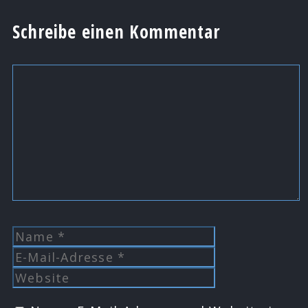
Schreibe einen Kommentar
Kommentar
Name
E-
Mail-
Website
Adresse