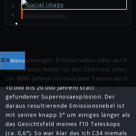
Details
Beobachtungsblatt
Der Sturmvogel, Schleiernebel oder auch
Menü
Hexenbesen Nebel ist der Überrest einer
vor 8000 Jahren (in manchen Texten auch
10.000 bis 20.000 Jahren) statt
gefundener Supernovaexplosion. Der
daraus resultierende Emissionsnebel ist
mit seinen knapp 3° um einiges länger als
das Gesichtsfeld meines f10 Teleskops
(ca. 0,6°). So war klar das ich C34 niemals