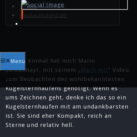
Details
Beobachtungsblatt
Wieder einmal hat mich Mario
Menü
Stroblmayr, mit seinem „
Mach mit
“ Video,
zum Beobachten des wohlbekanntesten
Kugelsternhaufens genötigt. Wenn es
ums Zeichnen geht, denke ich das so ein
Kugelsternhaufen mit am undankbarsten
ist. Sie sind eher Kompakt, reich an
Sterne und relativ hell.