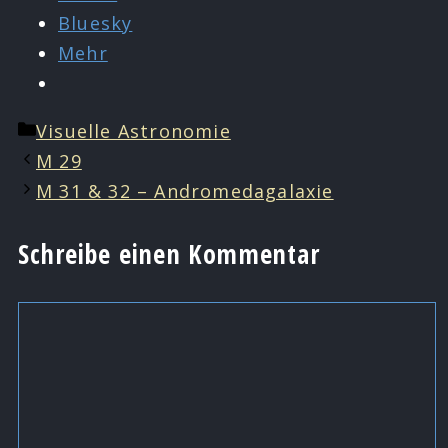
Bluesky
Mehr
Kategorien
Visuelle Astronomie
M 29
M 31 & 32 – Andromedagalaxie
Schreibe einen Kommentar
Kommentar