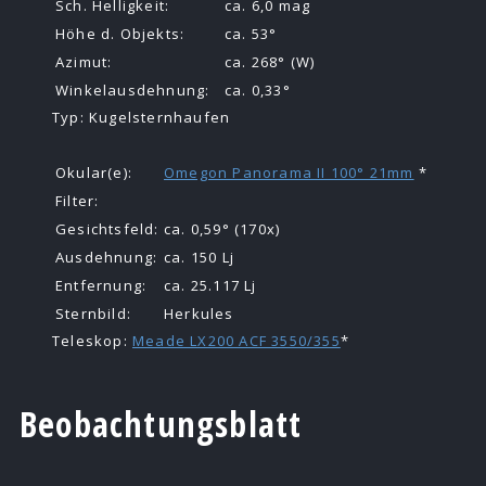
Sch. Helligkeit:
ca. 6,0 mag
Höhe d. Objekts:
ca. 53°
Azimut:
ca. 268° (W)
Winkelausdehnung:
ca. 0,33°
Typ: Kugelsternhaufen
Okular(e):
Omegon Panorama II 100° 21mm
*
Filter:
Gesichtsfeld:
ca. 0,59° (170x)
Ausdehnung:
ca. 150 Lj
Entfernung:
ca. 25.117 Lj
Sternbild:
Herkules
Teleskop:
Meade LX200 ACF 3550/355
*
Beobachtungsblatt