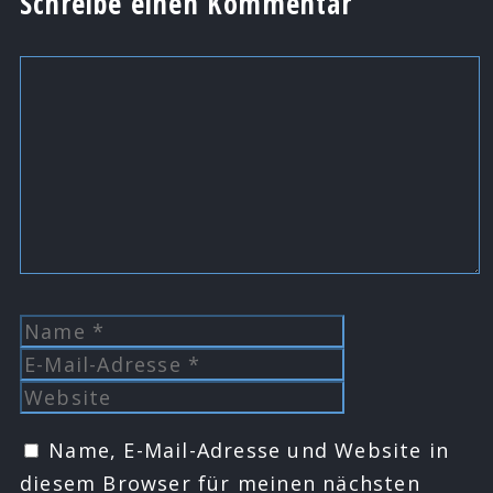
Schreibe einen Kommentar
Kommentar
Name
E-
Mail-
Website
Adresse
Name, E-Mail-Adresse und Website in
diesem Browser für meinen nächsten