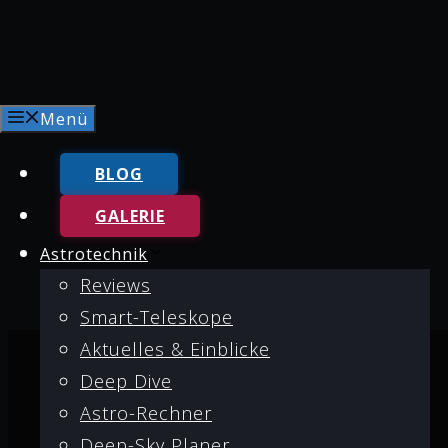
Menü
BLOG
GALERIE
Astrotechnik
Reviews
Smart-Teleskope
Aktuelles & Einblicke
Deep Dive
Aktuellsten Beiträge
Astro-Rechner
Deep-Sky Planer