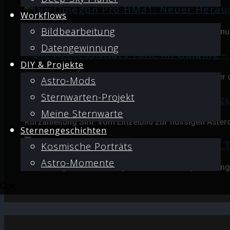
Workflows
Bildbearbeitung
Die Omegon Pro HM31: Neuer Herausforderer oder nur
Datengewinnung
DIY & Projekte
Die Aggressivitäts-Falle im Guiding – Warum weniger o
Astro-Mods
Sternwarten-Projekt
Meine Sternwarte
Kurzanleitung Siril: Vom Einzelbild zur flüssigen Aste
Sternengeschichten
Kosmische Porträts
Astro-Momente
Astrofotografie-Auflösung: Wie viel Teleskop-Öffnung i