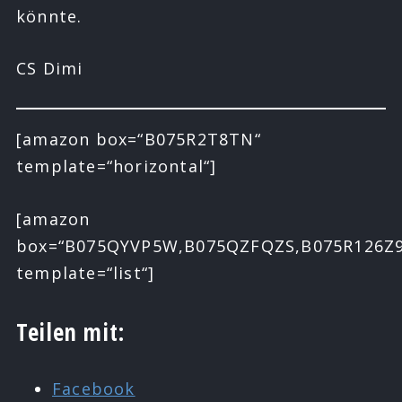
könnte.
CS Dimi
[amazon box=“B075R2T8TN“
template=“horizontal“]
[amazon
box=“B075QYVP5W,B075QZFQZS,B075R126Z9
template=“list“]
Teilen mit:
Facebook