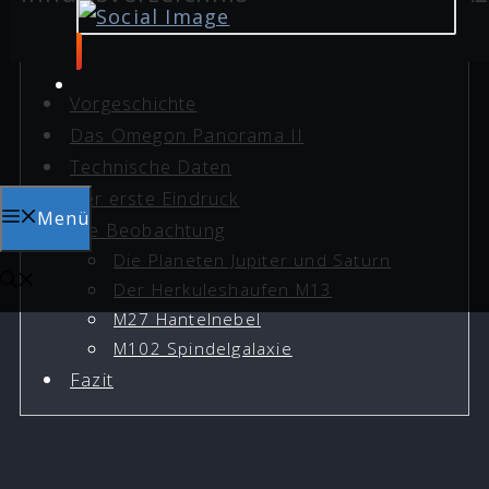
Vorgeschichte
Das Omegon Panorama II
Technische Daten
Der erste Eindruck
Menü
Die Beobachtung
Die Planeten Jupiter und Saturn
Der Herkuleshaufen M13
M27 Hantelnebel
M102 Spindelgalaxie
Fazit