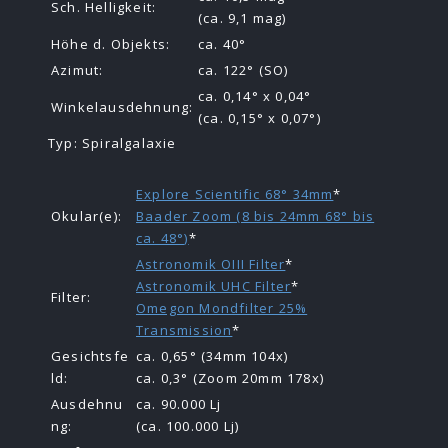
Sch. Helligkeit:
(ca. 9,1 mag)
Höhe d. Objekts:
ca. 40°
Azimut:
ca. 122° (SO)
ca. 0,14° x 0,04°
Winkelausdehnung:
(ca. 0,15° x 0,07°)
Typ: Spiralgalaxie
Explore Scientific 68° 34mm
*
Okular(e):
Baader Zoom (8 bis 24mm 68° bis
ca. 48°)
*
Astronomik OIII Filter
*
Astronomik UHC Filter
*
Filter:
Omegon Mondfilter 25%
Transmission
*
Gesichtsfe
ca. 0,65° (34mm 104x)
ld:
ca. 0,3° (Zoom 20mm 178x)
Ausdehnu
ca. 90.000 Lj
ng:
(ca. 100.000 Lj)