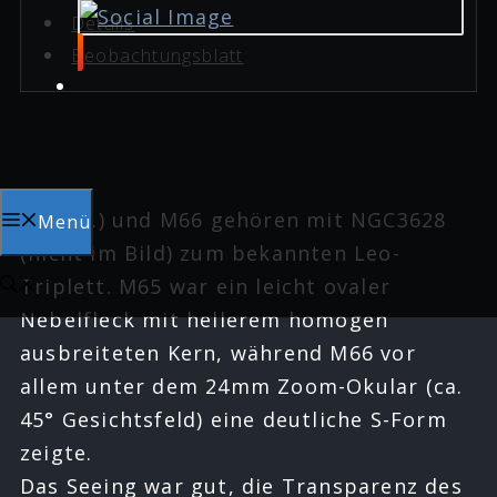
Details
Beobachtungsblatt
M65 (li.) und M66 gehören mit NGC3628
Menü
(nicht im Bild) zum bekannten Leo-
Triplett. M65 war ein leicht ovaler
Nebelfleck mit hellerem homogen
ausbreiteten Kern, während M66 vor
allem unter dem 24mm Zoom-Okular (ca.
45° Gesichtsfeld) eine deutliche S-Form
zeigte.
Das Seeing war gut, die Transparenz des