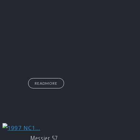
READMORE
Messier 57…