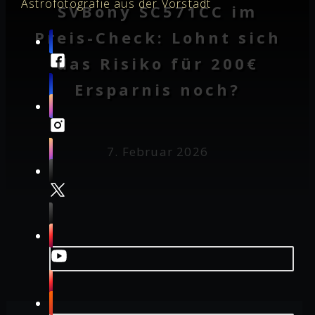
Astrofotografie aus der Vorstadt
SVBony SC571CC im
Preis-Check: Lohnt sich
das Risiko für 200€
Ersparnis noch?
7. Februar 2026