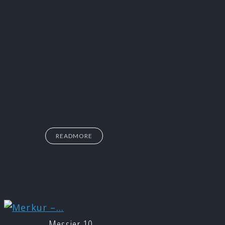
READMORE
Messier 10…