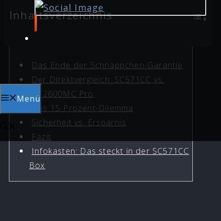
Inhaltsverzeichnis
Das Ende der Schnäppchen-Garantie
Der Direktvergleich: SC571CC vs.
ASI2600MC Pro
Menü
Das 15-Prozent-Dilemma
Sicherheit vs. Ersparnis
Fazit
Infokasten: Das steckt in der SC571CC
Box