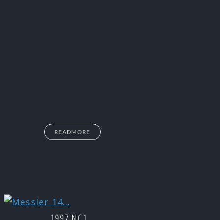
READMORE
1997 NC1…