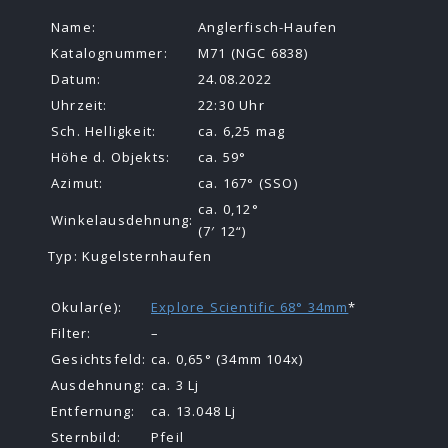
Name:
Anglerfisch-Haufen
Katalognummer:
M71 (NGC 6838)
Datum:
24.08.2022
Uhrzeit:
22:30 Uhr
Sch. Helligkeit:
ca. 6,25 mag
Höhe d. Objekts:
ca. 59°
Azimut:
ca. 167° (SSO)
ca. 0,12°
Winkelausdehnung:
(7′ 12“)
Typ: Kugelsternhaufen
Okular(e):
Explore Scientific 68° 34mm
*
Filter:
–
Gesichtsfeld:
ca. 0,65° (34mm 104x)
Ausdehnung:
ca. 3 Lj
Entfernung:
ca. 13.048 Lj
Sternbild:
Pfeil