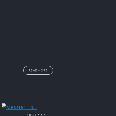
READMORE
1997 NC1…