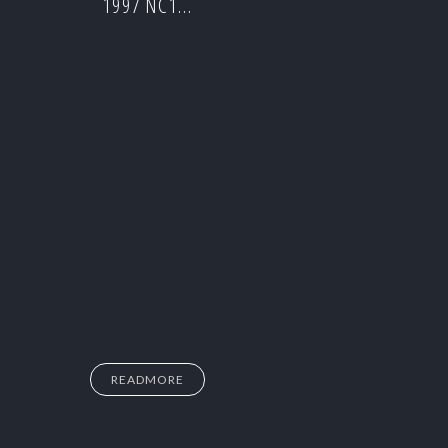
1997 NC1…
READMORE