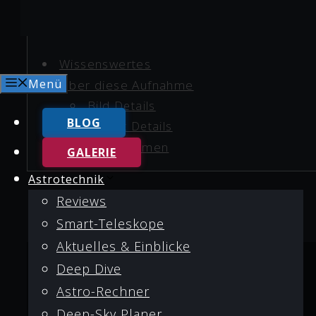
Wissenswertes
Menü
Über diese Aufnahme
Bild Details
BLOG
Objekt Details
Ältere Aufnahmen
GALERIE
Astrotechnik
Reviews
Smart-Teleskope
Aktuelles & Einblicke
Deep Dive
Astro-Rechner
Deep-Sky Planer