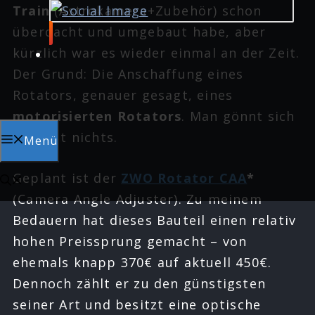
Train
(Astrokamera+Zubehör) schon
überdacht und umgebaut habe, aber
kürzlich war es wieder einmal an der Zeit.
Der Grund: Die Anschaffung eines
Rotators, genauer gesagt, eines
motorisierten Rotators
. Man gönnt sich
ja sonst nichts.
Menü
Geplant ist der
ZWO Rotator CAA
*
(Camera Angle Adjuster). Zu meinem
Bedauern hat dieses Bauteil einen relativ
hohen Preissprung gemacht – von
ehemals knapp 370€ auf aktuell 450€.
Dennoch zählt er zu den günstigsten
seiner Art und besitzt eine optische