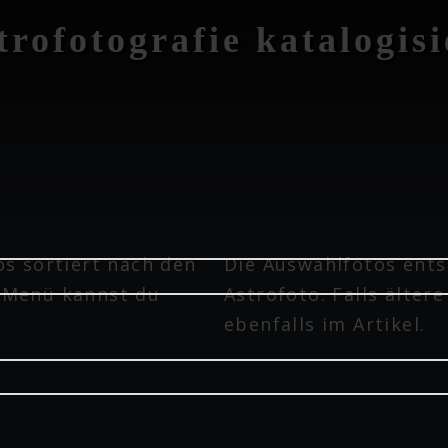
trofotografie katalogisi
os sortiert nach den
Die Auswahlfotos ent
 Menü kannst du
Astrofoto. Falls ältere
ebenfalls im Artikel.