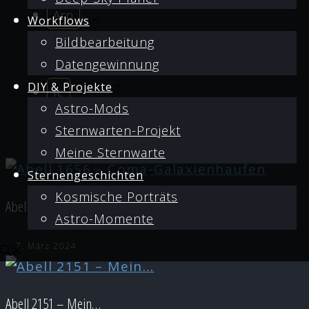
Arp
Workflows
Bildbearbeitung
Datengewinnung
DIY & Projekte
Ic
Astro-Mods
Sternwarten-Projekt
Meine Sternwarte
Sternengeschichten
Kosmische Porträts
Abell 1656 – Coma-Galaxienhaufen
Astro-Momente
7. März 2024
Abell 2151 – Mein…