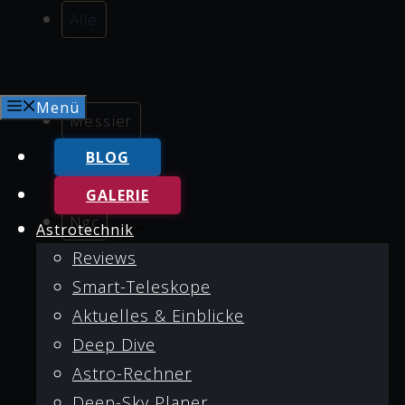
Alle
Menü
Messier
BLOG
GALERIE
Ngc
Astrotechnik
Reviews
Smart-Teleskope
Aktuelles & Einblicke
Abell
Deep Dive
Astro-Rechner
Deep-Sky Planer